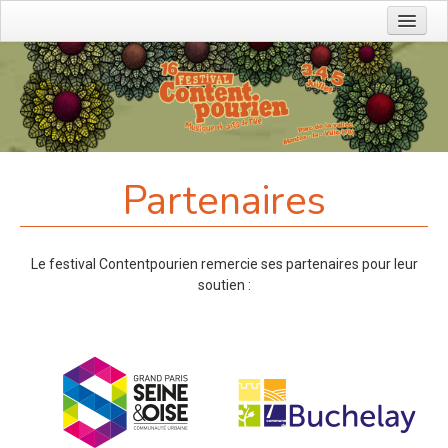
Prochains événements
L'association
Devenir bénévole
Agenda
Partenaires
Charte eco-festival
Partenaires
Le festival Contentpourien remercie ses partenaires pour leur
Contact
soutien :
Faire un don
Editions précédentes
Contact