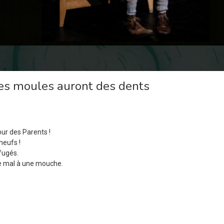
es moules auront des dents
our des Parents !
neufs !
ifugés.
de mal à une mouche.