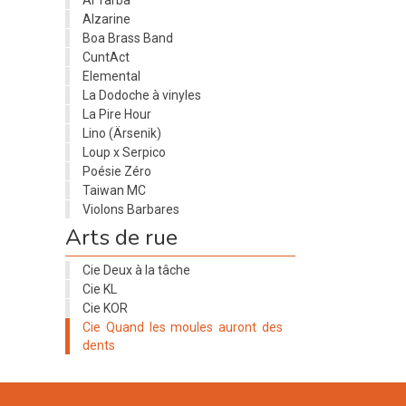
Al'Tarba
Alzarine
Boa Brass Band
CuntAct
Elemental
La Dodoche à vinyles
La Pire Hour
Lino (Ärsenik)
Loup x Serpico
Poésie Zéro
Taiwan MC
Violons Barbares
Arts de rue
Cie Deux à la tâche
Cie KL
Cie KOR
Cie Quand les moules auront des
dents