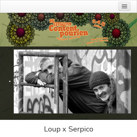
Prochains événements
L'association
Devenir bénévole
Agenda
Charte eco-festival
Partenaires
Contact
Faire un don
Editions précédentes
Contact
Loup x Serpico