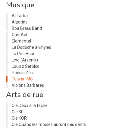
Musique
Al'Tarba
Alzarine
Boa Brass Band
CuntAct
Elemental
La Dodoche à vinyles
La Pire Hour
Lino (Ärsenik)
Loup x Serpico
Poésie Zéro
Taiwan MC
Violons Barbares
Arts de rue
Cie Deux à la tâche
Cie KL
Cie KOR
Cie Quand les moules auront des dents