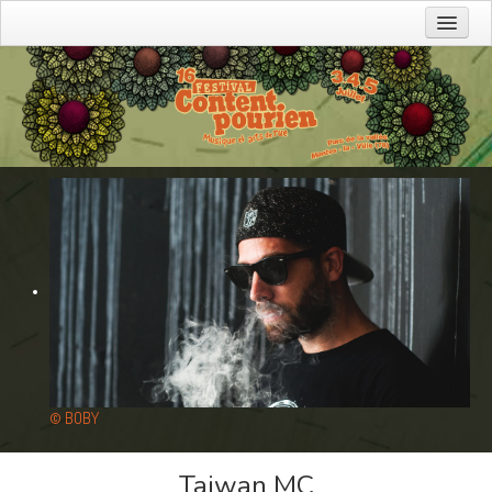
Prochains événements
L'association
Devenir bénévole
Agenda
Charte eco-festival
Partenaires
Contact
Faire un don
Editions précédentes
Contact
© BOBY
Taiwan MC