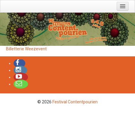
Prochains événements
L'association
Devenir bénévole
Agenda
Billetterie Weezevent
Charte eco-festival
Partenaires
Contact
Faire un don
Editions précédentes
© 2026
Festival Contentpourien
Contact